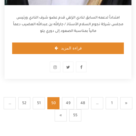
امتداداً لدعمه السابق لنادي الزلفي قدم عضو شرف النادي ورئيس
مجلس شركة نجوم السلام الأستاذ / جارالله بن عبدالله العضيب دعماً
مالياً بمناسبة الصعود إلى دوري يلو
قراءة المزيد
…
52
51
50
49
48
…
1
«
»
55