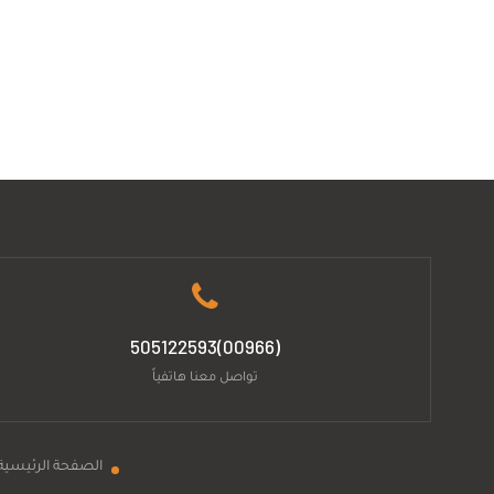
(00966)505122593
تواصل معنا هاتفياً
الصفحة الرئيسية