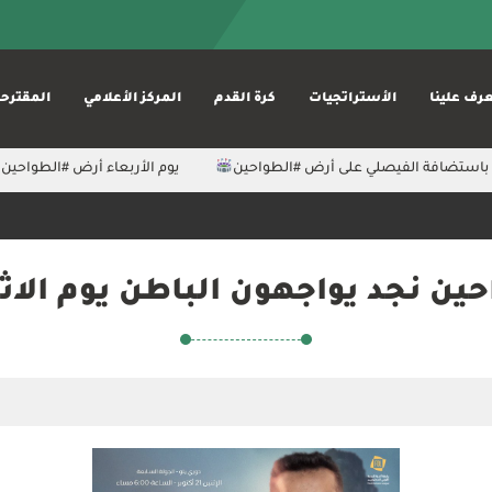
رف علينا
الأستراتجيات
كرة القدم
المركز الأعلامي
المقترح
باستضافة الفيصلي على أرض ⁧#الطواحين⁩
‏يوم الأربعاء أرض ⁧‫#الطواحين‬⁩ ‫‬
ين نجد يواجهون الباطن يوم الاث