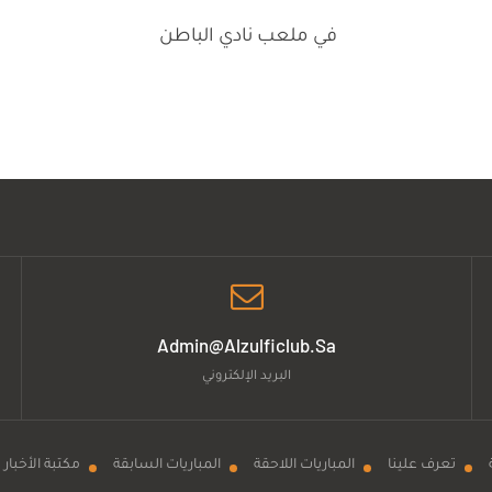
في ملعب نادي الباطن
Admin@alzulficlub.sa
البريد الإلكتروني
تعرف علينا
المباريات اللاحقة
المباريات السابقة
مكتبة الأخبار