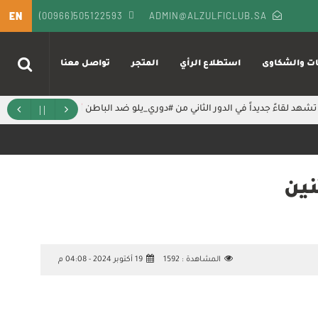
EN
(00966)505122593
ADMIN@ALZULFICLUB.SA
ات والشكاوى
استطلاع الرأي
المتجر
تواصل معنا
تشهد لقاءً جديداً في الدور الثاني من ⁧#دوري_يلو⁩ ضد الباطن
‏الخير هالمرة
نين
المشاهدة :
1592
19 أكتوبر 2024 - 04:08 م