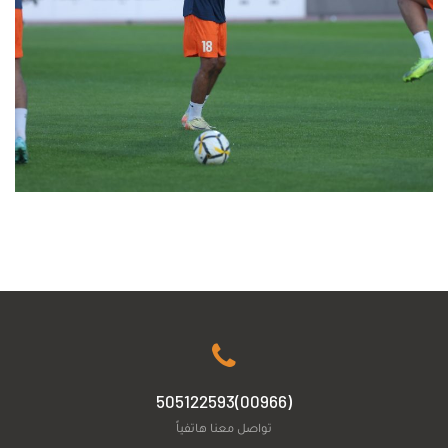
(00966)505122593
تواصل معنا هاتفياً