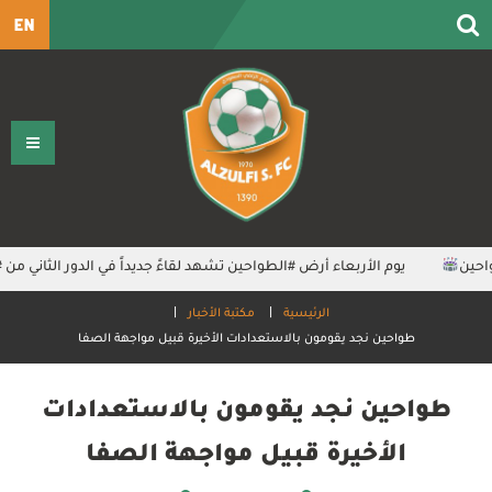
EN
‏يوم الأربعاء أرض ⁧‫#الطواحين‬⁩ تشهد لقاءً جديداً في الدور الثاني من ⁧‫#دو‬
الرئيسية
مكتبة الأخبار
طواحين نجد يقومون بالاستعدادات الأخيرة قبيل مواجهة الصفا
طواحين نجد يقومون بالاستعدادات
الأخيرة قبيل مواجهة الصفا