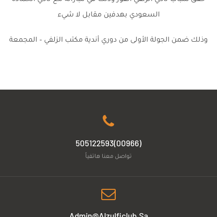
السعودي بهدفين مقابل لا شيء
وذلك ضمن الجولة الأولى من دوري أندية مكتب الزلفي – المجمعة
(00966)505122593
تواصل معنا هاتفياً
Admin@alzulficlub.sa