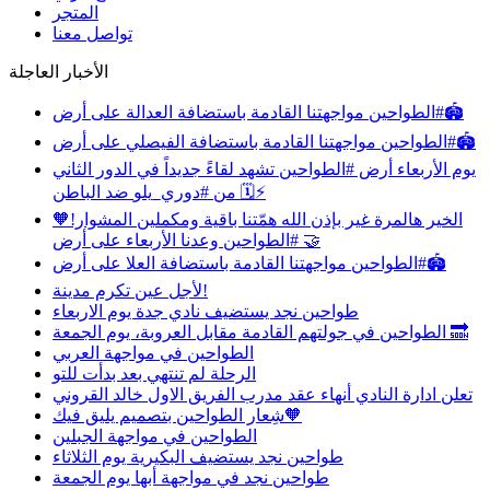
المتجر
تواصل معنا
الأخبار العاجلة
مواجهتنا القادمة باستضافة العدالة على أرض ⁧‫#الطواحين‬⁩🏟️
مواجهتنا القادمة باستضافة الفيصلي على أرض ⁧‫#الطواحين‬⁩🏟️
‏يوم الأربعاء أرض ⁧‫#الطواحين‬⁩ تشهد لقاءً جديداً في الدور الثاني
من ⁧‫#دوري_يلو‬⁩ ضد الباطن 🗓️⚡️
‏الخير هالمرة غير بإذن الله ‏همّتنا باقية ومكملين المشوار!🧡
‏وعدنا الأربعاء على أرض ⁧‫#الطواحين‬⁩ 🤝
مواجهتنا القادمة باستضافة العلا على أرض ⁧‫#الطواحين‬⁩🏟️
‏لأجل عين تكرم مدينة!
طواحين نجد يستضيف نادي جدة يوم الاربعاء
الطواحين‬⁩ في جولتهم القادمة مقابل العروبة، يوم الجمعة 🔜
الطواحين في مواجهة العربي
الرحلة لم تنتهي بعد بدأت للتو
تعلن ادارة النادي أنهاء عقد مدرب الفريق الاول خالد القروني
شِعار الطواحين بتصميم يليق فيك🧡
الطواحين في مواجهة الجبلين
طواحين نجد يستضيف البكيرية يوم الثلاثاء
طواحين نجد في مواجهة أبها يوم الجمعة