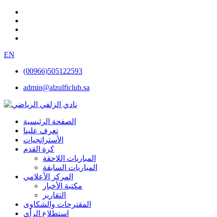
EN
(00966)505122593
admin@alzulficlub.sa
الصفحة الرئيسية
تعرف علينا
الأستراتجيات
كرة القدم
المباريات اللاحقة
المباريات السابقة
المركز الأعلامي
مكتبة الأخبار
التقارير
المقترحات والشكاوى
استطلاع الرأي