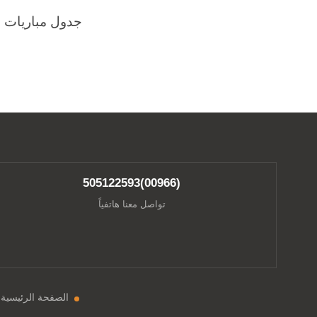
جدول مباريات الئ
(00966)505122593
تواصل معنا هاتفياً
الصفحة الرئيسية