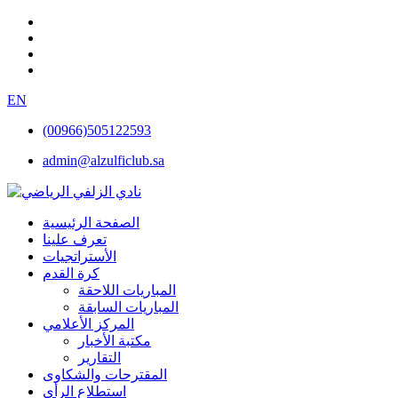
EN
(00966)505122593
admin@alzulficlub.sa
الصفحة الرئيسية
تعرف علينا
الأستراتجيات
كرة القدم
المباريات اللاحقة
المباريات السابقة
المركز الأعلامي
مكتبة الأخبار
التقارير
المقترحات والشكاوى
استطلاع الرأي