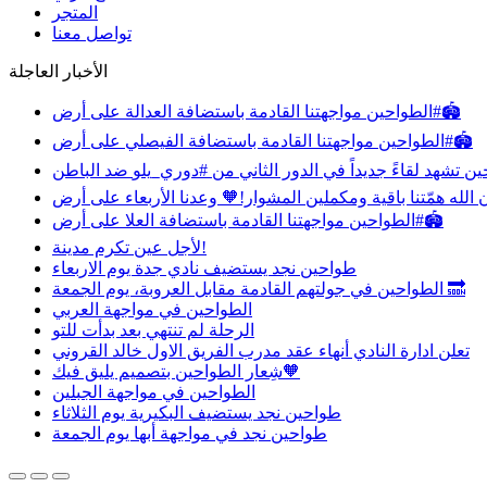
المتجر
تواصل معنا
الأخبار العاجلة
مواجهتنا القادمة باستضافة العدالة على أرض ⁧‫#الطواحين‬⁩🏟️
مواجهتنا القادمة باستضافة الفيصلي على أرض ⁧‫#الطواحين‬⁩🏟️
مواجهتنا القادمة باستضافة العلا على أرض ⁧‫#الطواحين‬⁩🏟️
‏لأجل عين تكرم مدينة!
طواحين نجد يستضيف نادي جدة يوم الاربعاء
الطواحين‬⁩ في جولتهم القادمة مقابل العروبة، يوم الجمعة 🔜
الطواحين في مواجهة العربي
الرحلة لم تنتهي بعد بدأت للتو
تعلن ادارة النادي أنهاء عقد مدرب الفريق الاول خالد القروني
شِعار الطواحين بتصميم يليق فيك🧡
الطواحين في مواجهة الجبلين
طواحين نجد يستضيف البكيرية يوم الثلاثاء
طواحين نجد في مواجهة أبها يوم الجمعة