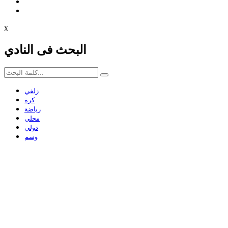
x
البحث فى النادي
زلفي
كرة
رياضة
محلي
دولي
وسم