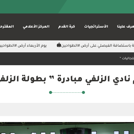
رف علينا
الأستراتجيات
كرة القدم
المركز الأعلامي
المقترح
باستضافة الفيصلي على أرض ⁧#الطواحين⁩🏟️
‏يوم الأربعاء أرض ⁧‫#الطواحين‬⁩ ت‫‬
لجاليات “
نادي الزلفي مبادرة ” بطولة الزلف