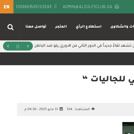
EN
(00966)505122593
ADMIN@ALZULFICLUB.SA
ات والشكاوى
استطلاع الرأي
المتجر
تواصل معنا
شهد لقاءً جديداً في الدور الثاني من ⁧#دوري_يلو⁩ ضد الباطن 🗓️⚡️
‏الخير هالمرة‫‬
ي للجاليات “
المشاهدة :
534
31 مايو 2025 - 04:30 م