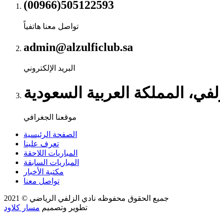
(00966)505122593
تواصل معنا هاتفياً
admin@alzulficlub.sa
البريد الإلكتروني
لفي، المملكة العربية السعودية
موقعنا الجغرافي
الصفحة الرئيسية
تعرف علينا
المباريات اللاحقة
المباريات السابقة
مكتبة الأخبار
تواصل معنا
جميع الحقوق محفوظه
نادي الزلفي الرياضي
© 2021
تطوير وتصميم
مسار كلاود