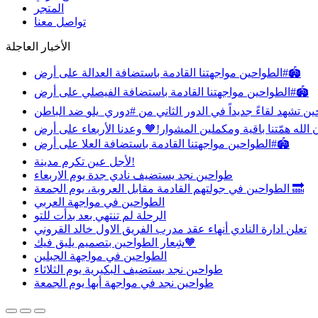
المتجر
تواصل معنا
الأخبار العاجلة
مواجهتنا القادمة باستضافة العدالة على أرض ⁧‫#الطواحين‬⁩🏟️
مواجهتنا القادمة باستضافة الفيصلي على أرض ⁧‫#الطواحين‬⁩🏟️
مواجهتنا القادمة باستضافة العلا على أرض ⁧‫#الطواحين‬⁩🏟️
‏لأجل عين تكرم مدينة!
طواحين نجد يستضيف نادي جدة يوم الاربعاء
الطواحين‬⁩ في جولتهم القادمة مقابل العروبة، يوم الجمعة 🔜
الطواحين في مواجهة العربي
الرحلة لم تنتهي بعد بدأت للتو
تعلن ادارة النادي أنهاء عقد مدرب الفريق الاول خالد القروني
شِعار الطواحين بتصميم يليق فيك🧡
الطواحين في مواجهة الجبلين
طواحين نجد يستضيف البكيرية يوم الثلاثاء
طواحين نجد في مواجهة أبها يوم الجمعة