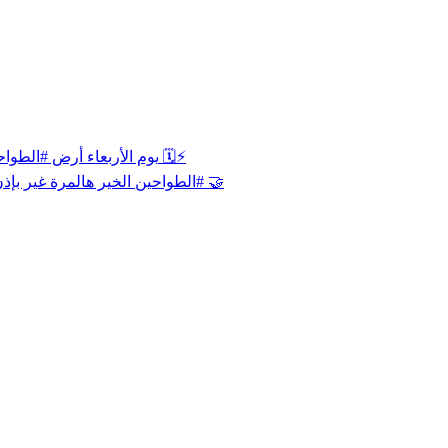
‏يوم الأربعاء أرض ⁧‫#الطواحين‬⁩ تشهد لقاءً جديداً في الدور الثاني من ⁧‫#دوري_يلو‬⁩ ضد الباطن 🗓️⚡️
‏الخير هالمرة غير بإذن الله ‏همّتنا باقية ومكملين المشوار!🧡 ‏وعدنا الأربعاء على أرض ⁧‫#الطواحين‬⁩ 🤝