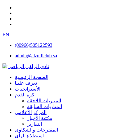
EN
(00966)505122593
admin@alzulficlub.sa
الصفحة الرئيسية
تعرف علينا
الأستراتجيات
كرة القدم
المباريات اللاحقة
المباريات السابقة
المركز الأعلامي
مكتبة الأخبار
التقارير
المقترحات والشكاوى
استطلاع الرأي