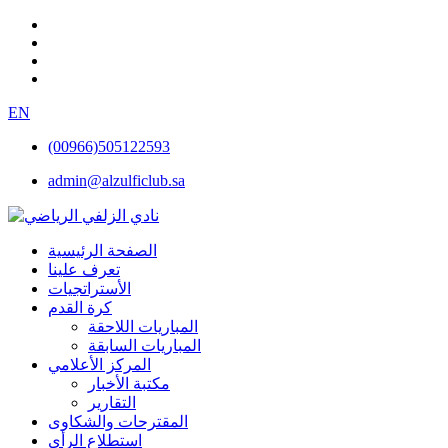
EN
(00966)505122593
admin@alzulficlub.sa
الصفحة الرئيسية
تعرف علينا
الأستراتجيات
كرة القدم
المباريات اللاحقة
المباريات السابقة
المركز الأعلامي
مكتبة الأخبار
التقارير
المقترحات والشكاوى
استطلاع الرأي