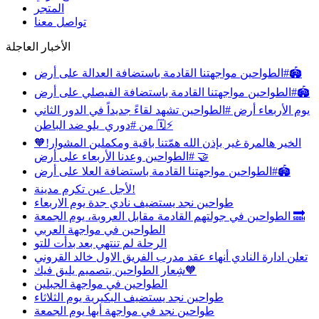
المتجر
تواصل معنا
الأخبار العاجلة
مواجهتنا القادمة باستضافة العدالة على أرض ⁧‫#الطواحين‬⁩🏟️
مواجهتنا القادمة باستضافة الفيصلي على أرض ⁧‫#الطواحين‬⁩🏟️
‏يوم الأربعاء أرض ⁧‫#الطواحين‬⁩ تشهد لقاءً جديداً في الدور الثاني
من ⁧‫#دوري_يلو‬⁩ ضد الباطن 🗓️⚡️
‏الخير هالمرة غير بإذن الله ‏همّتنا باقية ومكملين المشوار!🧡
‏وعدنا الأربعاء على أرض ⁧‫#الطواحين‬⁩ 🤝
مواجهتنا القادمة باستضافة العلا على أرض ⁧‫#الطواحين‬⁩🏟️
‏لأجل عين تكرم مدينة!
طواحين نجد يستضيف نادي جدة يوم الاربعاء
الطواحين‬⁩ في جولتهم القادمة مقابل العروبة، يوم الجمعة 🔜
الطواحين في مواجهة العربي
الرحلة لم تنتهي بعد بدأت للتو
تعلن ادارة النادي أنهاء عقد مدرب الفريق الاول خالد القروني
شِعار الطواحين بتصميم يليق فيك🧡
الطواحين في مواجهة الجبلين
طواحين نجد يستضيف البكيرية يوم الثلاثاء
طواحين نجد في مواجهة أبها يوم الجمعة