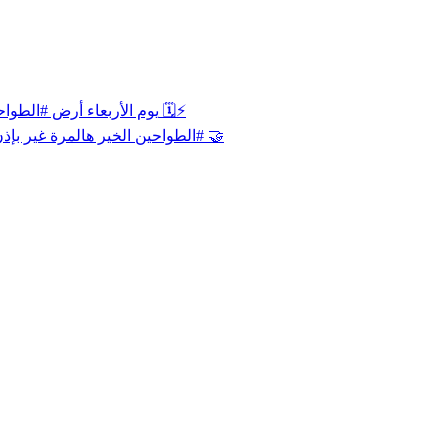
‏يوم الأربعاء أرض ⁧‫#الطواحين‬⁩ تشهد لقاءً جديداً في الدور الثاني من ⁧‫#دوري_يلو‬⁩ ضد الباطن 🗓️⚡️
‏الخير هالمرة غير بإذن الله ‏همّتنا باقية ومكملين المشوار!🧡 ‏وعدنا الأربعاء على أرض ⁧‫#الطواحين‬⁩ 🤝