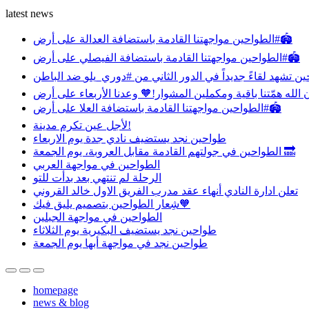
latest news
مواجهتنا القادمة باستضافة العدالة على أرض ⁧‫#الطواحين‬⁩🏟️
مواجهتنا القادمة باستضافة الفيصلي على أرض ⁧‫#الطواحين‬⁩🏟️
مواجهتنا القادمة باستضافة العلا على أرض ⁧‫#الطواحين‬⁩🏟️
‏لأجل عين تكرم مدينة!
طواحين نجد يستضيف نادي جدة يوم الاربعاء
الطواحين‬⁩ في جولتهم القادمة مقابل العروبة، يوم الجمعة 🔜
الطواحين في مواجهة العربي
الرحلة لم تنتهي بعد بدأت للتو
تعلن ادارة النادي أنهاء عقد مدرب الفريق الاول خالد القروني
شِعار الطواحين بتصميم يليق فيك🧡
الطواحين في مواجهة الجبلين
طواحين نجد يستضيف البكيرية يوم الثلاثاء
طواحين نجد في مواجهة أبها يوم الجمعة
homepage
news & blog