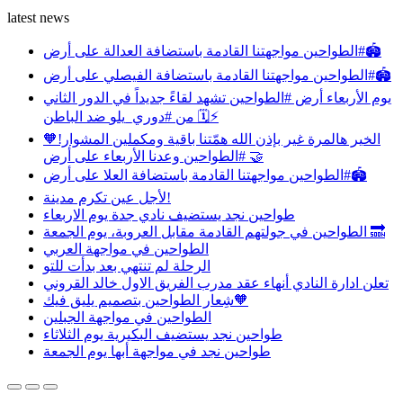
latest news
مواجهتنا القادمة باستضافة العدالة على أرض ⁧‫#الطواحين‬⁩🏟️
مواجهتنا القادمة باستضافة الفيصلي على أرض ⁧‫#الطواحين‬⁩🏟️
‏يوم الأربعاء أرض ⁧‫#الطواحين‬⁩ تشهد لقاءً جديداً في الدور الثاني
من ⁧‫#دوري_يلو‬⁩ ضد الباطن 🗓️⚡️
‏الخير هالمرة غير بإذن الله ‏همّتنا باقية ومكملين المشوار!🧡
‏وعدنا الأربعاء على أرض ⁧‫#الطواحين‬⁩ 🤝
مواجهتنا القادمة باستضافة العلا على أرض ⁧‫#الطواحين‬⁩🏟️
‏لأجل عين تكرم مدينة!
طواحين نجد يستضيف نادي جدة يوم الاربعاء
الطواحين‬⁩ في جولتهم القادمة مقابل العروبة، يوم الجمعة 🔜
الطواحين في مواجهة العربي
الرحلة لم تنتهي بعد بدأت للتو
تعلن ادارة النادي أنهاء عقد مدرب الفريق الاول خالد القروني
شِعار الطواحين بتصميم يليق فيك🧡
الطواحين في مواجهة الجبلين
طواحين نجد يستضيف البكيرية يوم الثلاثاء
طواحين نجد في مواجهة أبها يوم الجمعة