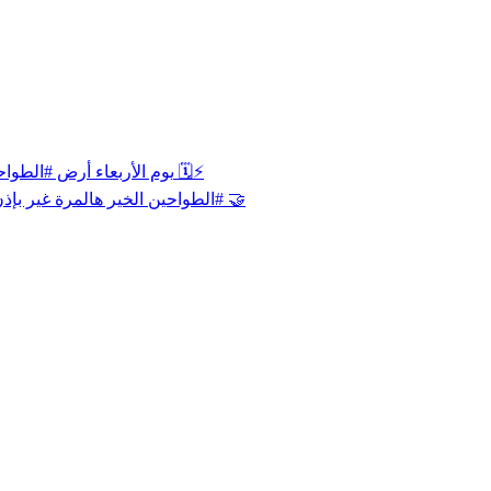
‏يوم الأربعاء أرض ⁧‫#الطواحين‬⁩ تشهد لقاءً جديداً في الدور الثاني من ⁧‫#دوري_يلو‬⁩ ضد الباطن 🗓️⚡️
‏الخير هالمرة غير بإذن الله ‏همّتنا باقية ومكملين المشوار!🧡 ‏وعدنا الأربعاء على أرض ⁧‫#الطواحين‬⁩ 🤝