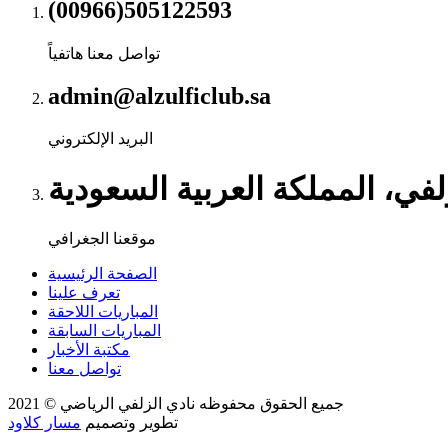
(00966)505122593
تواصل معنا هاتفياً
admin@alzulficlub.sa
البريد الإلكتروني
لفي، المملكة العربية السعودية
موقعنا الجغرافي
الصفحة الرئيسية
تعرف علينا
المباريات اللاحقة
المباريات السابقة
مكتبة الأخبار
تواصل معنا
جميع الحقوق محفوظه
نادي الزلفي الرياضي
© 2021
تطوير وتصميم
مسار كلاود