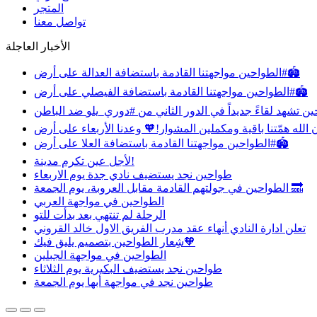
المتجر
تواصل معنا
الأخبار العاجلة
مواجهتنا القادمة باستضافة العدالة على أرض ⁧‫#الطواحين‬⁩🏟️
مواجهتنا القادمة باستضافة الفيصلي على أرض ⁧‫#الطواحين‬⁩🏟️
مواجهتنا القادمة باستضافة العلا على أرض ⁧‫#الطواحين‬⁩🏟️
‏لأجل عين تكرم مدينة!
طواحين نجد يستضيف نادي جدة يوم الاربعاء
الطواحين‬⁩ في جولتهم القادمة مقابل العروبة، يوم الجمعة 🔜
الطواحين في مواجهة العربي
الرحلة لم تنتهي بعد بدأت للتو
تعلن ادارة النادي أنهاء عقد مدرب الفريق الاول خالد القروني
شِعار الطواحين بتصميم يليق فيك🧡
الطواحين في مواجهة الجبلين
طواحين نجد يستضيف البكيرية يوم الثلاثاء
طواحين نجد في مواجهة أبها يوم الجمعة