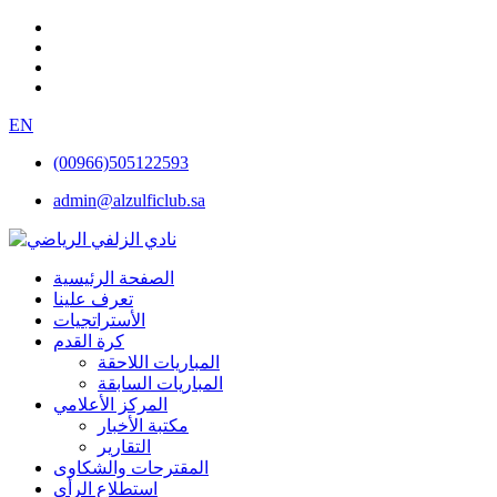
EN
(00966)505122593
admin@alzulficlub.sa
الصفحة الرئيسية
تعرف علينا
الأستراتجيات
كرة القدم
المباريات اللاحقة
المباريات السابقة
المركز الأعلامي
مكتبة الأخبار
التقارير
المقترحات والشكاوى
استطلاع الرأي